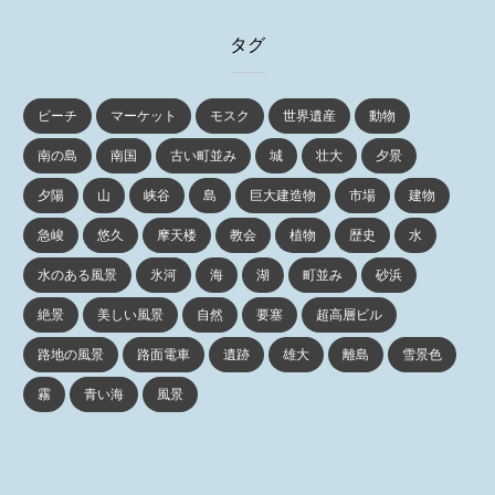
ゴ
リ
タグ
ー
ビーチ
マーケット
モスク
世界遺産
動物
南の島
南国
古い町並み
城
壮大
夕景
夕陽
山
峡谷
島
巨大建造物
市場
建物
急峻
悠久
摩天楼
教会
植物
歴史
水
水のある風景
氷河
海
湖
町並み
砂浜
絶景
美しい風景
自然
要塞
超高層ビル
路地の風景
路面電車
遺跡
雄大
離島
雪景色
霧
青い海
風景