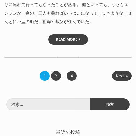
りに連れて行ってもらったことがある。 船といっても、小さなエ
ンジンが一台の、三人も乗ればいっぱいになってしまうような、ほ
んとに小型の船だ。祖母や叔父が住んでいた…
READ MORE
…
1
2
4
Next
投
稿
検
索:
の
ペ
最近の投稿