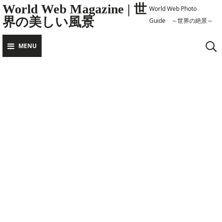
Skip
World Web Magazine | 世
World Web Photo
界の美しい風景
to
Guide ～世界の絶景～
content
MENU