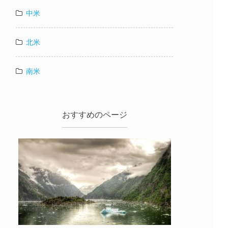
中米
北米
南米
おすすめのページ