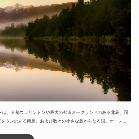
ドは、首都ウェリントンや最大の都市オークランドのある北島、国
ズタウンのある南島、および数々の小さな島からなる国。オース…