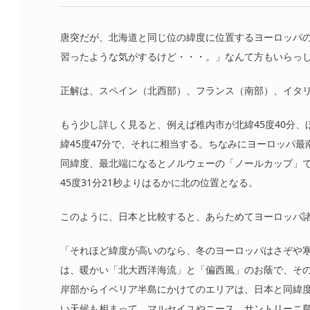
唐突だが、北海道と同じ位の緯度に位置するヨーロッパ
習ったような気がするけど・・・。」なんて方もいらっ
正解は、スペイン（北西部）、フランス（南部）、イタ
もう少し詳しく見ると、例えば稚内市が北緯45度40分
緯45度47分で、それに相当する。ちなみにヨーロッパ
同緯度、最北端になるとノルウェーの「ノールカップ」で
45度31分21秒よりはるかに北の位置となる。
このように、日本と比較すると、あらためてヨーロッパ
「それほど緯度が高いのなら、冬のヨーロッパはさぞや
は、暖かい「北大西洋海流」と「偏西風」のお蔭で、そ
岸部からイベリア半島にかけてのエリアは、日本と同緯
い天候も相まって、マルセイユやニース、サントリーニ