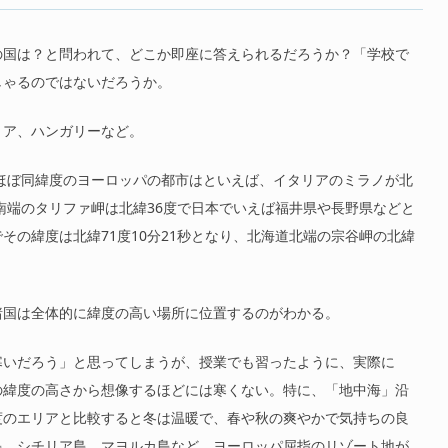
の国は？と問われて、どこか即座に答えられるだろうか？「学校で
しゃるのではないだろうか。
リア、ハンガリーなど。
、ほぼ同緯度のヨーロッパの都市はといえば、イタリアのミラノが北
最南端のタリファ岬は北緯36度で日本でいえば福井県や長野県などと
その緯度は北緯71度10分21秒となり、北海道北端の宗谷岬の北緯
諸国は全体的に緯度の高い場所に位置するのがわかる。
寒いだろう」と思ってしまうが、授業でも習ったように、実際に
の緯度の高さから想像するほどには寒くない。特に、「地中海」沿
度のエリアと比較すると冬は温暖で、春や秋の爽やかで気持ちの良
島、シチリア島、マヨルカ島など、ヨーロッパ屈指のリゾート地が