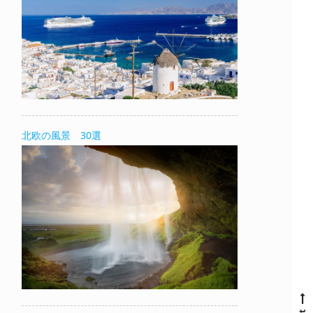
北欧の風景 30選
N
e
x
t
p
o
s
t