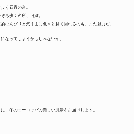
で歩く石畳の道。
そぞろ歩く名所、旧跡。
較的のんびりと気ままに色々と見て回れるのも、また魅力だ。
うになってしまうかもしれないが、
マに、冬のヨーロッパの美しい風景をお届けします。