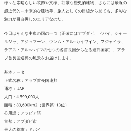
様々な素晴らしい装飾や文様、荘厳な歴史的建物、さらには最近の
超近代的～未来的な建物等、旅人としての目線から見ても、多彩な
魅力が目白押しのエリアなのだ。
今日はそんな中東の国の一つ（正確にはアブダビ、ドバイ、シャー
ルジャ、アジュマーン、ウンム・アル=カイワイン、フジャイラ、
ラアス・アル=ハイマの七つの各首長国からなる連邦国家）、アラ
ブ首長国連邦の風景をお届けします。
基本データ
正式名称：アラブ首長国連邦
通称：UAE
人口：4,599,000人
面積：83,600km2（世界第113位）
公用語：アラビア語
首都：アブダビ市
最大の都市：ドバイ