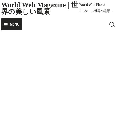
Skip
World Web Magazine | 世
World Web Photo
界の美しい風景
to
Guide ～世界の絶景～
content
MENU