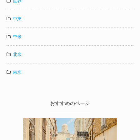
世界
中東
中米
北米
南米
おすすめのページ