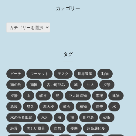
カテゴリー
カ
テ
ゴ
リ
タグ
ー
ビーチ
マーケット
モスク
世界遺産
動物
南の島
南国
古い町並み
城
壮大
夕景
夕陽
山
峡谷
島
巨大建造物
市場
建物
急峻
悠久
摩天楼
教会
植物
歴史
水
水のある風景
氷河
海
湖
町並み
砂浜
絶景
美しい風景
自然
要塞
超高層ビル