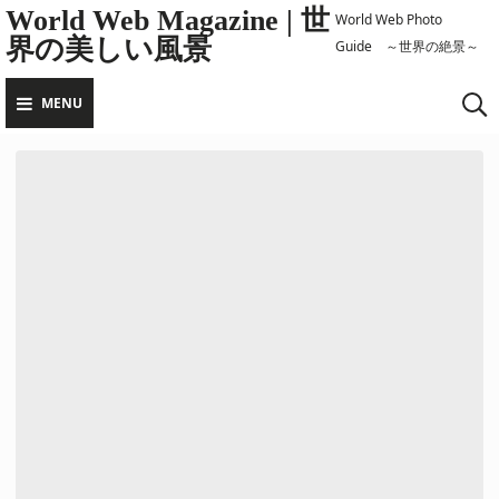
Skip
World Web Magazine | 世
World Web Photo
界の美しい風景
to
Guide ～世界の絶景～
content
MENU