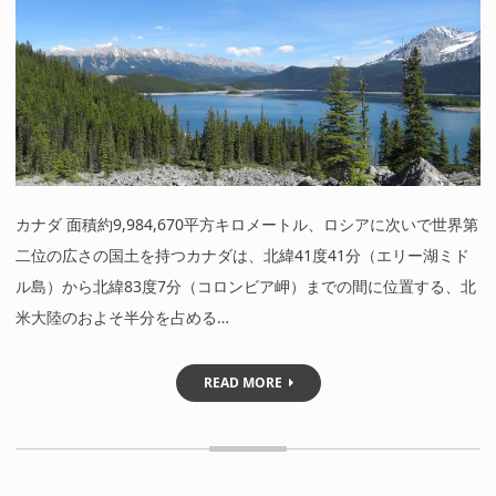
カナダ 面積約9,984,670平方キロメートル、ロシアに次いで世界第
二位の広さの国土を持つカナダは、北緯41度41分（エリー湖ミド
ル島）から北緯83度7分（コロンビア岬）までの間に位置する、北
米大陸のおよそ半分を占める…
READ MORE