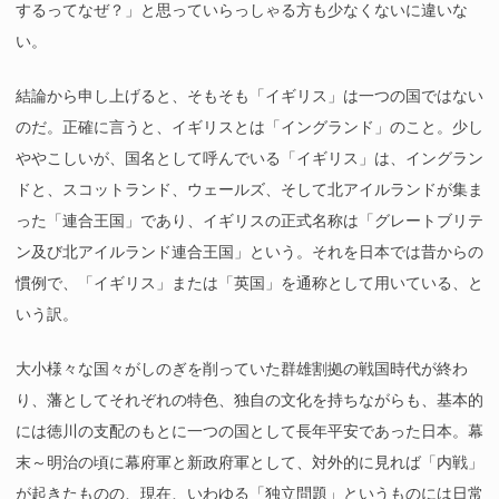
するってなぜ？」と思っていらっしゃる方も少なくないに違いな
い。
結論から申し上げると、そもそも「イギリス」は一つの国ではない
のだ。正確に言うと、イギリスとは「イングランド」のこと。少し
ややこしいが、国名として呼んでいる「イギリス」は、イングラン
ドと、スコットランド、ウェールズ、そして北アイルランドが集ま
った「連合王国」であり、イギリスの正式名称は「グレートブリテ
ン及び北アイルランド連合王国」という。それを日本では昔からの
慣例で、「イギリス」または「英国」を通称として用いている、と
いう訳。
大小様々な国々がしのぎを削っていた群雄割拠の戦国時代が終わ
り、藩としてそれぞれの特色、独自の文化を持ちながらも、基本的
には徳川の支配のもとに一つの国として長年平安であった日本。幕
末～明治の頃に幕府軍と新政府軍として、対外的に見れば「内戦」
が起きたものの、現在、いわゆる「独立問題」というものには日常