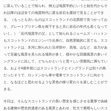
に富んでいることで知られ、例えば地質学的にいうと始生代からそ
れ以降のほぼ全ての地質時代に渡る岩石を露頭で見ることができ
る。（もっとも古いものはスコットランドの北西部で見つかってお
り、グレートブリテン島を南下すると共に岩石の年代も若くなって
いく。）「近代地質学の父」として知られるジェームズ・ハットン
もスコットランドのエジンバラ出身だ。自然景観的に見ても、スコ
ットランドは、氷河に削られた沿岸部や、高地、山など、迫力があ
って荘厳な風景を見られる場所が多く、穏やかな田園風景の多いイ
ングランドに比して、どちらかというと荒々しい雰囲気に満ちてい
る。およそ4億年前にはスコットランドとイングランドは別々の島
だったそうで、ロンドンから車や電車でスコットランドに向かう
と、なるほどと思わせるような景色の移り変わりを楽しむことがで
きる。
今日は、そんなスコットランドの長い歴史を感じさせる重厚で由緒
ある建物や歴史的遺産のある風景とあわせ、壮大で素晴らしいスコ