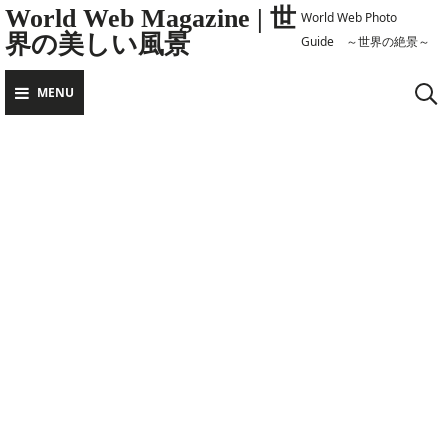
Skip
World Web Magazine | 世
World Web Photo
界の美しい風景
to
Guide ～世界の絶景～
content
MENU