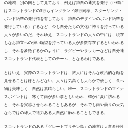
の地域、別の国として見ており、例えば独自の通貨を発行（正確に
はスコットランドの3行もイングランド銀行同様、スターリング・
ポンド紙幣の発行権を有しており、独自のデザインのポンド紙幣を
発行している）するなど、今も自分たちの文化に誇りを持っている
人々が多いのだ。それゆえ、スコットランドの人々の中には、現在
もなお独立への強い願望を持っている人が多数存在するといわれる
し、それを象徴するかのように、ラグビーやサッカーなどは自分達
スコットランド代表としてのチーム、となるわけである。
とはいえ、実際のスコットランドは、旅人にはそんな政治的な顔を
見せることはほとんどない。人々は気高くも大らかで優しく、食べ
物は美味しく、自然は素晴らしい。唯一、スコットランドのマイナ
スポイントは、寒くて雨が多い事ともいわれ、確かに夏に訪れる
と、それを実感させられることもあるが、それでも雨や曇りの天気
ならではの雄大で迫力ある大自然に触れることもできる。
スコットランドのある「グレートブリテン島」の地質は大変多様性