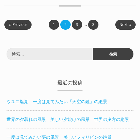
…
Previous
1
2
3
8
Next
投
稿
検
索:
の
ペ
最近の投稿
ー
ウユニ塩湖 一度は見てみたい「天空の鏡」の絶景
ジ
送
世界の夕暮れの風景 美しい夕焼けの風景 世界の夕方の絶景
り
一度は見てみたい夢の風景 美しいフィリピンの絶景