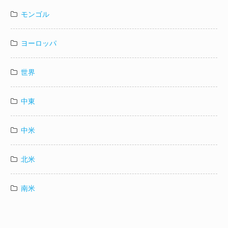
モンゴル
ヨーロッパ
世界
中東
中米
北米
南米