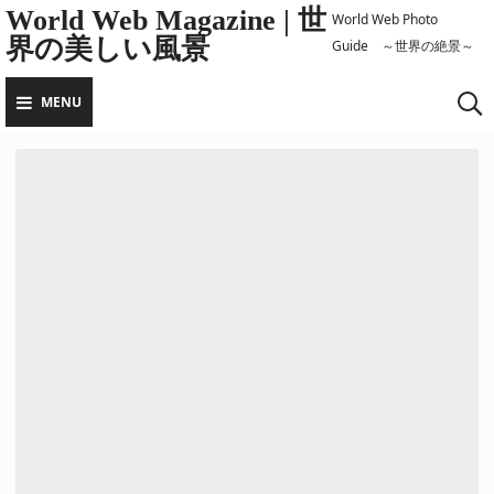
Skip
World Web Magazine | 世
World Web Photo
界の美しい風景
to
Guide ～世界の絶景～
content
MENU