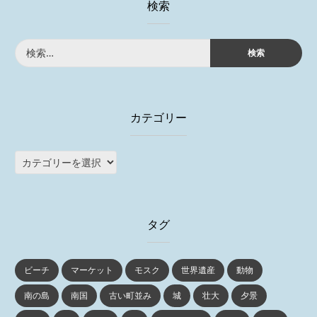
検索
検
索:
カテゴリー
カ
テ
ゴ
リ
タグ
ー
ビーチ
マーケット
モスク
世界遺産
動物
南の島
南国
古い町並み
城
壮大
夕景