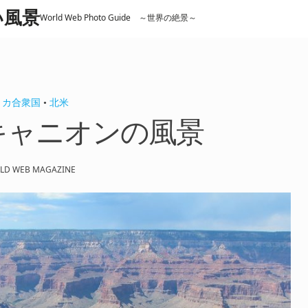
しい風景
World Web Photo Guide ～世界の絶景～
リカ合衆国
•
北米
キャニオンの風景
LD WEB MAGAZINE