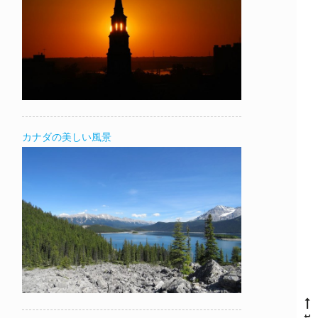
カナダの美しい風景
N
e
x
t
p
o
s
t