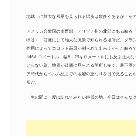
地球上に雄大な風景を見られる場所は数多くあるが、そ
アメリカ合衆国の南西部、アリゾナ州の北部にある峡谷「グラ
峡谷）、荘厳にして雄大な風景で知られる場所だ。グラ
作用によってコロラド高原が削られて出来上がった峡谷で、
446キロメートル、幅6～29キロメートルにも及ぶ壮大な
と少ない為、地層が綺麗に見られる箇所も多く、最下層の
ア時代からペルム紀までの地層の重なりを目で見ること
所だ。
一生の間に一度は訪れてみたい絶景の地。今日はそんな