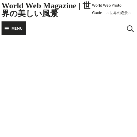
Skip
World Web Magazine | 世
World Web Photo
界の美しい風景
to
Guide ～世界の絶景～
content
MENU